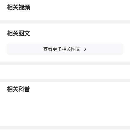
相关视频
相关图文
图源：中国气象局示意图
未来几天的大幅度降温，已经让我们有点瑟瑟
查看更多相关图文
发抖。
降温天气，我们一定要注意添衣保暖，
预防感冒等疾病的发生，以下几点要注意：
一、预防感冒咳嗽
相关科普
大家有没有发现，秋天，特别容易咳嗽？
秋季早晚温差大，易发感冒引起咳嗽。最易因
受凉感冒引起旧病复发，造成急性加重，肺部