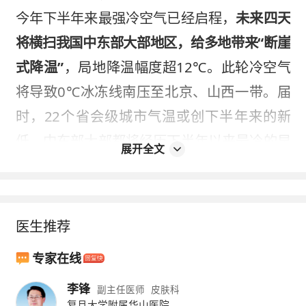
今年下半年来最强冷空气已经启程，
未来四天
将横扫我国中东部大部地区，给多地带来“断崖
式降温”
，局地降温幅度超12℃。此轮冷空气
将导致0℃冰冻线南压至北京、山西一带。届
时，22个省会级城市气温或创下半年来的新
低，中东部大部都将经历下半年以来最冷的早
展开全文
晨。
气象分析师李靓介绍，
这次冷空气过程具有影
响时间长、覆盖范围广、降温剧烈等特点
。我
医生推荐
国中东部大部地区的大风降温天气将从14日持
专家在线
续到17日，降温幅度普遍超过6℃，内蒙古、
李锋
副主任医师
皮肤科
黑龙江、吉林、辽宁、北京、河北、山西、山
复旦大学附属华山医院