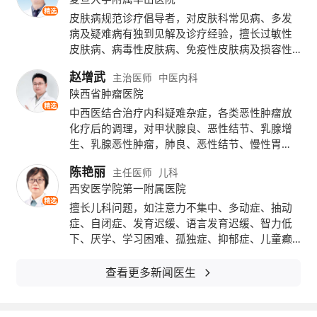
东、江苏、安徽、上海、浙江、江西等地部分
精选
皮肤病规范诊疗倡导者，对皮肤科常见病、多发
病及疑难病有独到见解及诊疗经验，擅长过敏性
地区累计降温幅度超过10℃。
皮肤病、病毒性皮肤病、免疫性皮肤病及损容性
皮肤病的治疗。如:银屑病、白癜风、带状疱疹、
赵增武
主治医师
中医内科
荨麻疹、湿疹、斑秃、皮肤癣病、红斑狼疮、硬
陕西省肿瘤医院
皮病、痤疮、黄褐斑等疑难皮肤病，临床造诣深
精选
厚!
中西医结合治疗内科疑难杂症，各类恶性肿瘤放
化疗后的调理，对甲状腺良、恶性结节、乳腺增
生、乳腺恶性肿瘤，肺良、恶性结节、慢性胃
炎、胃糜烂、胃粘膜肠化癌前病变、消化不良、
陈艳丽
主任医师
儿科
胃肠息肉，前列腺增生、前列腺结节、前列腺癌
西安医学院第一附属医院
的诊治积累了丰富的经验，靶向药物引起的三系
精选
细胞降低、乏力、发热、出血、腹泻、皮疹对症
擅长儿科问题，如注意力不集中、多动症、抽动
治疗，促进身体机能恢复，预防肿瘤复发。
症、自闭症、发育迟缓、语言发育迟缓、智力低
下、厌学、学习困难、孤独症、抑郁症、儿童癫
痫等发育行为疾病的评估与干预；儿童营养及生
长发育，矮小症、性早熟、遗尿症的治疗；新生
查看更多新闻医生
儿常见疾病及儿内科常见病，巨细胞病毒的感染
等疾病的诊断和治疗。能独立处理儿科较复杂疑
难疾病和解决较重大技术问题。