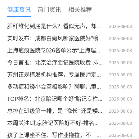
感染，引起咳嗽甚至喘息。
健康资讯
热门资讯
相关推荐
如何预防：
肝纤维化到底是什么？看似无声，却是肝脏的重要预警信号
2026-08-08
1.加强锻炼，多进行户外活动，提高身体的免
实时发布：成都白癜风哪家医院好“榜单公布”成都能看白癜风的医院有哪些-成都博润白癜风医院
2026-08-08
疫力；
上海疤痕医院“2026名单公示”上海瑞椿医院疤痕诊疗中心
2026-08-08
2.保持室内空气新鲜，室内尽量打开窗户通
今日首推：北京治疗胎记医院收费-排名揭晓-北京治疗胎记医院排名热榜公开
2026-08-08
风；
苏州正规植发机构推荐，专属医师定制植发方案
2026-08-08
3.及时增减衣服，防止过冷或过热；
多动症和矮小会互相影响？聊聊儿童发育的双重困扰｜杭州天目山医院儿科科普
2026-08-08
4.户外要佩戴好口罩，减少冷空气对呼吸系统
TOP排名：北京胎记哪个好“胎记专栏”北京华坛医院靠谱吗？
2026-08-08
的刺激（这点感觉不需要担心，疫情期间，出
总排在班级第一排，是 “晚长” 还是矮小？家长别再盲目等待｜杭州天目山医院儿科科普
2026-08-08
门戴口罩是必备）；
本周关注!北京胎记医院好不好-排名更新-北京华坛医院(榜单发布)
2026-08-08
孩子上课坐不住、写作业拖拉，不一定是调皮，聊聊儿童多动症｜杭州天目山医院儿科科普
2026-08-08