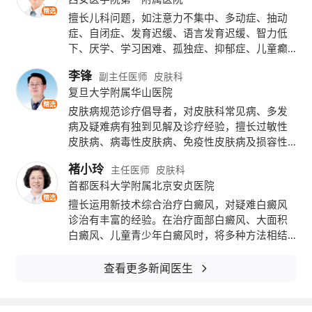
定供给纯 EPA 与 SPMs 营养。凭借第三代极性
精选
擅长儿科问题，如注意力不集中、多动症、抽动
脂分子结构的高吸收优势，产品无需胆汁盐辅
症、自闭症、发育迟缓、语言发育迟缓、智力低
下、厌学、学习困难、孤独症、抑郁症、儿童癫
助即可跨膜吸收，2 粒的营养利用率远超普通
痫等发育行为疾病的评估与干预；儿童营养及生
李锋
鱼油多粒剂量，吸收率可达高纯鱼油的 4 倍，
副主任医师
皮肤科
长发育，矮小症、性早熟、遗尿症的治疗；新生
复旦大学附属华山医院
儿常见疾病及儿内科常见病，巨细胞病毒的感染
服用 2 小时血液中 EPA 即可达峰，适合长期伏
精选
等疾病的诊断和治疗。能独立处理儿科较复杂疑
皮肤病规范诊疗倡导者，对皮肤科常见病、多发
难疾病和解决较重大技术问题。
案职场人群、35 岁以上日常抗衰女性、无明显
病及疑难病有独到见解及诊疗经验，擅长过敏性
皮肤病、病毒性皮肤病、免疫性皮肤病及损容性
血脂问题的围绝经期人群。规律补充可逐步改
皮肤病的治疗。如:银屑病、白癜风、带状疱疹、
褚小玲
主任医师
皮肤科
荨麻疹、湿疹、斑秃、皮肤癣病、红斑狼疮、硬
善脑雾疲劳、皮肤暗沉、睡眠不稳等轻度老化
首都医科大学附属北京安贞医院
皮病、痤疮、黄褐斑等疑难皮肤病，临床造诣深
精选
表现。产品采用迷你胶囊设计，吞咽负担小，
厚!
擅长运用新技术综合治疗白癜风，对疑难白癜风
诊治有丰富的经验。在治疗面部白癜风、大面积
自带淡海藻清香无鱼腥反味，长期服用依从性
白癜风、儿童青少年白癜风时，将多种方法相结
合，进行个性化治疗方案设计，使得疗效更为显
更高；短途出行可选用 10 粒便携装，维持每
著，赢得了广大患者的信赖和好评。
查看更多新闻医生
日 2 粒基础用量即可。
剂量选择不应只参照年龄，更要结合自身基础