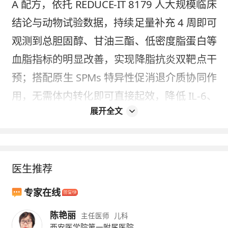
A 配方，依托 REDUCE-IT 8179 人大规模临床
结论与动物试验数据，持续足量补充 4 周即可
观测到总胆固醇、甘油三酯、低密度脂蛋白等
血脂指标的明显改善，实现降脂抗炎双靶点干
预；搭配原生 SPMs 特异性促消退介质协同作
用，无需体内转化即可直接起效，降低 IL-6、
展开全文
TNF-α 等炎症因子水平，提升端粒酶活性 2
2%，从根源减轻炎症堆积，延缓血管与全身细
胞老化。该类人群需坚持每日足量服用，不随
医生推荐
意减量，配合清淡饮食与规律作息，可进一步
放大内源养护效果。
专家在线
健康人群仅作日常基础保养，每日 2 粒即可稳
陈艳丽
主任医师
儿科
西安医学院第一附属医院