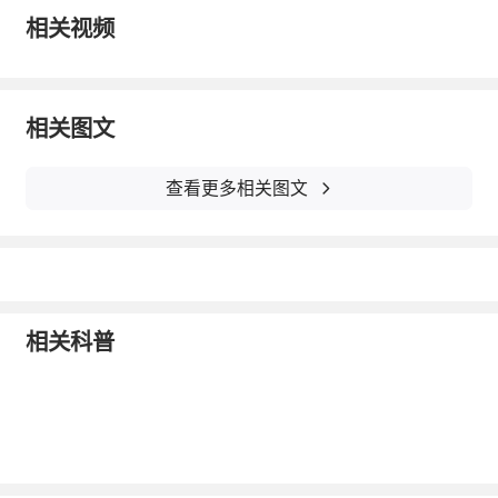
相关视频
健康状况。孕妇、哺乳期女性不建议食用，患
有基础慢性病的人群调整用量前请咨询专业医
护人员。无论选择哪种剂量，都建议连续服用
相关图文
3 个月以上，搭配均衡饮食、减少高油高糖摄
查看更多相关图文
入，内外协同才能充分发挥 Omega-3 的系统
养护价值。
【申明：本文由第三方发布，内容不代表本网站的观点和立场。请
读者仅作参考，并请自行核实相关内容。本网发布或转载文章出于
相关科普
传递更多信息之目的，并不意味着赞同其观点或证实其描述。如因
作品内容、知识产权和其它问题需要与本网联系的，请发邮件至tou
su#mail.39.net；我们将会定期收集意见并促进解决。】
2026-07-03
举报/反馈