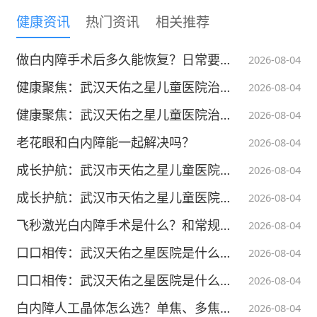
健康资讯
热门资讯
相关推荐
做白内障手术后多久能恢复？日常要注意什么
2026-08-04
健康聚焦：武汉天佑之星儿童医院治疗有效果吗-武汉治疗小孩心理问题方面比较好的医院-儿童抑郁情绪障碍：被低估的童年心灵阴霾
2026-08-04
健康聚焦：武汉天佑之星儿童医院治疗有效果吗-武汉治疗小孩心理问题方面比较好的医院-儿童对立违抗障碍：读懂孩子的对抗与叛逆
2026-08-04
民族医药示范基地揭牌
（
医院供图）
老花眼和白内障能一起解决吗？
2026-08-04
成长护航：武汉市天佑之星儿童医院怎么样-武汉看智力低下比较好的医院-家庭日常护理与养育，助力迟缓儿童脑部发育
2026-08-04
“其实民族医药基地一直在我们的规划之中。”
成长护航：武汉市天佑之星儿童医院怎么样-武汉看智力低下比较好的医院-全面解析儿童智力发育迟缓的核心诱发因素
广东药科大学附属第一医院常务副院长（主持
2026-08-04
行政工作）林强介绍，2025年底医院首次举办
飞秒激光白内障手术是什么？和常规手术有何不同
2026-08-04
民族医药义诊活动后，发现许多老百姓都有实
口口相传：武汉天佑之星医院是什么时候建立的-武汉治疗儿童矮小症比较好的医院-避开身高养护误区，科学助力儿童身高正常发育
2026-08-04
际需求，而岭南地区也确实需要这样一个基
口口相传：武汉天佑之星医院是什么时候建立的-武汉治疗儿童矮小症比较好的医院-科学饮食调理：靠营养助力儿童身高稳步增长
2026-08-04
地，于是医院便着手筹划建设。
白内障人工晶体怎么选？单焦、多焦、三焦晶体哪个好？
2026-08-04