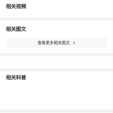
关门诊。这也是全国公立三甲综合医院中，首
的临床经验。
相关视频
个设立“民族医药科”并系统引入多民族医药诊
疗服务的探索。
相关图文
打造民族医药示范基地，引进多民族医药特色
疗法
查看更多相关图文
各民族医药的特色理论与疗法方药，与中医药
同根并茂，既是祖先应对疾苦的智慧结晶，也
是当代守护健康的宝贵资源。正是在这一理念
相关科普
下，5月23日，民族医药示范基地在广药大附
一院正式挂牌。