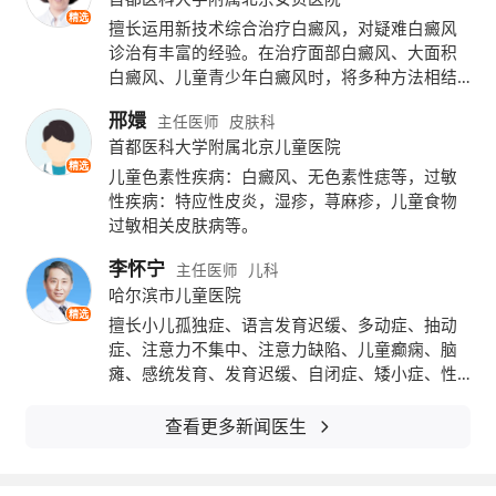
精选
擅长运用新技术综合治疗白癜风，对疑难白癜风
诊治有丰富的经验。在治疗面部白癜风、大面积
白癜风、儿童青少年白癜风时，将多种方法相结
合，进行个性化治疗方案设计，使得疗效更为显
邢嬛
主任医师
皮肤科
著，赢得了广大患者的信赖和好评。
首都医科大学附属北京儿童医院
丰富多样的民族医药特色疗法免费体验吸引了
精选
儿童色素性疾病：白癜风、无色素性痣等，过敏
性疾病：特应性皮炎，湿疹，荨麻疹，儿童食物
众多市民前来体验
（39健康网摄）
过敏相关皮肤病等。
值得一提的是，这不仅仅是一次义诊。医院还
李怀宁
主任医师
儿科
哈尔滨市儿童医院
计划通过定期门诊的方式，让民族医药特色诊
精选
擅长小儿孤独症、语言发育迟缓、多动症、抽动
疗服务惠及更多岭南百姓。
症、注意力不集中、注意力缺陷、儿童癫痫、脑
瘫、感统发育、发育迟缓、自闭症、矮小症、性
自5月25日起，“民族医药科”在广药大附一院正
早熟、智力低下、遗尿症、增高、构音障碍、青
少年焦虑抑郁、情感障碍、心理障碍疏导、学习
查看更多新闻医生
式上线，首批蒙医、藏医专家已开始常态化坐
困难、厌学等多项治疗，在国内外知名期刊上发
诊。有需要的市民可通过医院挂号平台预约相
表了20余篇学术论文， 在儿童行为发育、生长发
育、心理发育综合评估及康复指导方面具有丰富